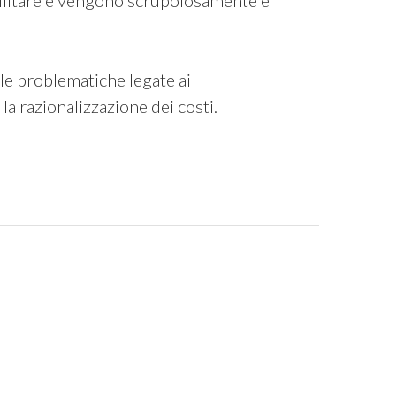
atellitare e vengono scrupolosamente e
le problematiche legate ai
a razionalizzazione dei costi.