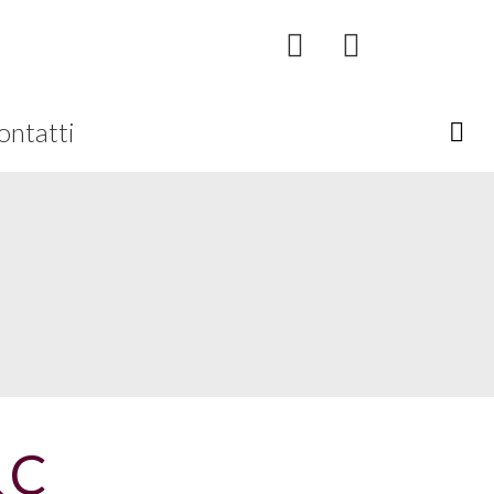
ontatti
& C