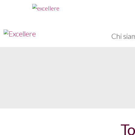
Chi sia
To